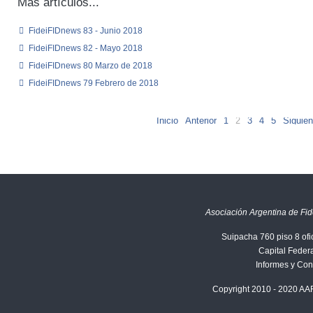
Más artículos...
FideiFIDnews 83 - Junio 2018
FideiFIDnews 82 - Mayo 2018
FideiFIDnews 80 Marzo de 2018
FideiFIDnews 79 Febrero de 2018
Inicio
Anterior
1
2
3
4
5
Siguien
Asociación Argentina de Fid
Suipacha 760 piso 8 ofi
Capital Federa
Informes y Con
Copyright 2010 - 2020 AA