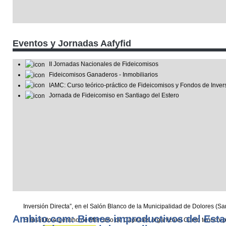
Eventos y Jornadas Aafyfid
II Jornadas Nacionales de Fideicomisos
Fideicomisos Ganaderos - Inmobiliarios
IAMC: Curso teórico-práctico de Fideicomisos y Fondos de Invers
Jornada de Fideicomiso en Santiago del Estero
Inversión Directa”, en el Salón Blanco de la Municipalidad de Dolores (San
Ambito.com: Bienes improductivos del Estad
El Instituto Argentino de Mercado de Capitales organiza el Curso teórico-