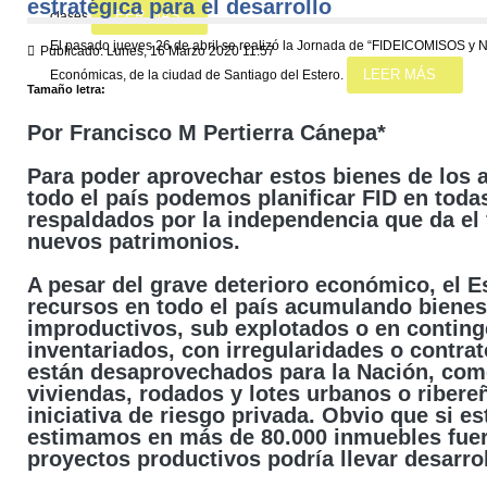
estratégica para el desarrollo
LEER MÁS
clases
El pasado jueves 26 de abril se realizó la Jornada de “FIDEICOMISOS 
Publicado: Lunes, 16 Marzo 2020 11:57
LEER MÁS
Económicas, de la ciudad de Santiago del Estero.
Tamaño letra:
Por Francisco M Pertierra Cánepa*
Para poder aprovechar estos bienes de los 
todo el país podemos planificar FID en toda
respaldados por la independencia que da el
nuevos patrimonios.
A pesar del grave deterioro económico, el E
recursos en todo el país acumulando biene
improductivos, sub explotados o en conting
inventariados, con irregularidades o contra
están desaprovechados para la Nación, com
viviendas, rodados y lotes urbanos o ribereñ
iniciativa de riesgo privada. Obvio que si e
estimamos en más de 80.000 inmuebles fue
proyectos productivos podría llevar desarrol