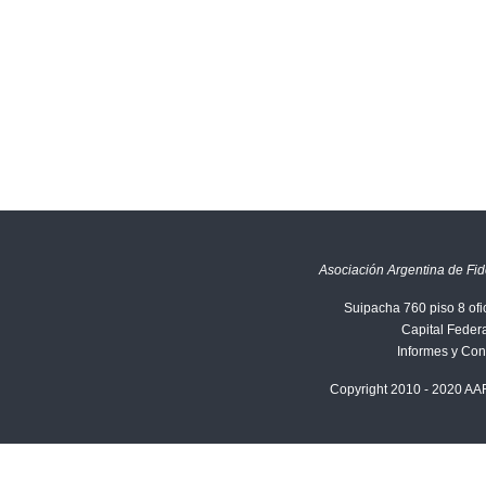
Asociación Argentina de Fid
Suipacha 760 piso 8 ofi
Capital Federa
Informes y Con
Copyright 2010 - 2020 AA