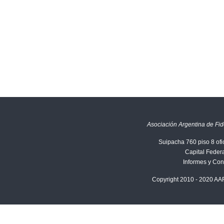
Asociación Argentina de Fid
Suipacha 760 piso 8 ofi
Capital Federa
Informes y Con
Copyright 2010 - 2020 AA